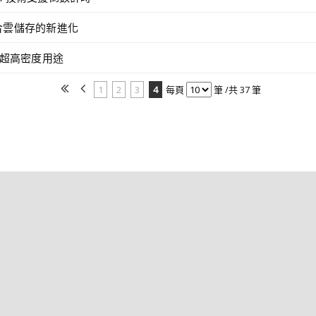
合雲儲存的新進化
主打超高密度用途
1
2
3
4
每頁
筆 /共 37 筆