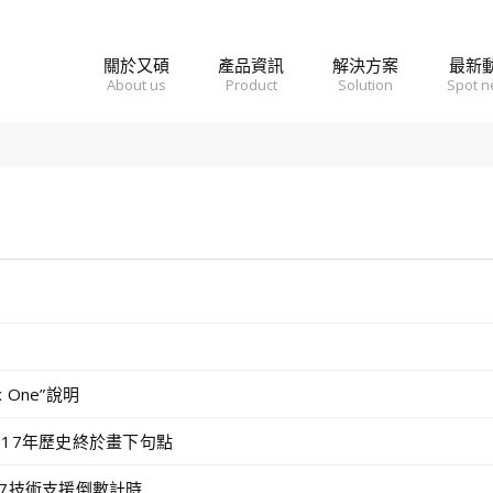
關於又碩
產品資訊
解決方案
最新
About us
Product
Solution
Spot 
 One”說明
，17年歷史終於畫下句點
ws 7技術支援倒數計時