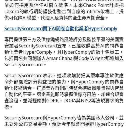
業如何採用及信任AI樹立標準。未來Check Point計畫把
Lakera的執行期防護技術整合到自家的Infinity架構上，提
供可保障AI模型、代理人及資料的全生命周期安全。
SecurityScorecard買下AI問卷自動化業者HyperComply
專門提供第三方及供應鏈網路風險評分及監控平臺的美國資
安業者SecurityScorecard宣布，已經收購基於AI的問卷自
動化業者HyperComply，且HyperComply的數十名員工，
包括兩名共同創辦人Amar Chahal與Cody Wright都將加入
SecurityScorecard。
SecurityScorecard表示，這項收購將把其原本專注於供應
商外部風險評分與監控的能力，與HyperComply的問卷自
動化技術結合，打造業界首個同時整合持續風險情報與智慧
自動化的平臺。讓企業能即時掌握供應商風險、加速合規審
查流程，並減輕應對GDPR、DORA與NIS2等法規要求的負
擔。
SecurityScorecard與HyperComply皆為美國私人公司，並
未對外公布交易金額，預計今年就會開始把HyperComply