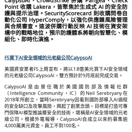
CalypsoAI、CrowdStrike 併購 Pangea、Check
Point 收購 Lakera，皆聚焦於生成式 AI 的安全防
護與提示治理。SecurityScorecard 則收購問卷自
動化公司 HyperComply，以強化供應鏈風險管理
與合規審查。這波併購行動反映 AI 技術在資安架
構中的戰略地位，預示防護體系將朝向智慧化、模
組化、即時化演進。
F5買下AI安全領域的元老級公司CalypsoAI
美國資安業者F5上周宣布，將以1.8億美元買下AI安全領域
的元老級公司CalypsoAI，雙方預計於9月底前完成交易。
CalypsoAI是由曾任職於美國國防部及情報社群
（Intelligence Community，IC）的Neil Serebryany在
2018年所創立，當時Serebryany因看到國防部導入AI過程
的安全缺口及攻擊風險，興起了創業念頭，目標是打造可專
門保障AI模型推論層安全的技術，堪稱是AI安全領域的元老
級公司。根據外電報導，CalypsoAI自成立以來約募集逾
4,000萬美元資金，員工不到100名。