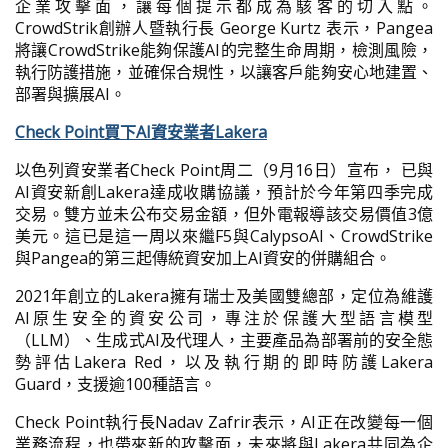
企業攻擊面，讓每個提示都成為駭客的切入點。
CrowdStrik創辦人暨執行長 George Kurtz 表示，Pangea
將讓CrowdStrike能夠保護AI的完整生命周期，檢測風險，
執行防護措施，並確保合規性，以讓客戶能夠安心地建置、
部署與擴展AI。
Check Point買下AI資安業者Lakera
以色列資安業者Check Point周二（9月16日）宣布， 已與
AI資安新創Lakera達成收購協議，預計於今年第四季完成
交易。雙方並未公布交易金額，但外電報導該交易價值3億
美元。這已是這一周以來繼F5與CalypsoAI、CrowdStrike
與Pangea的第三起傳統資安加上AI資安的併購組合。
2021年創立的Lakera擁有瑞士及美國雙總部，定位為維護
AI原生安全的資安公司，專注於保護大型語言模型
（LLM）、生成式AI及代理人，主要產品為部署前的安全態
勢評估Lakera Red，以及執行期的即時防護Lakera
Guard，支援逾100種語言。
Check Point執行長Nadav Zafrir表示，AI正在改變每一個
業務流程，也帶來新的攻擊面，未來將與Lakera共同為企