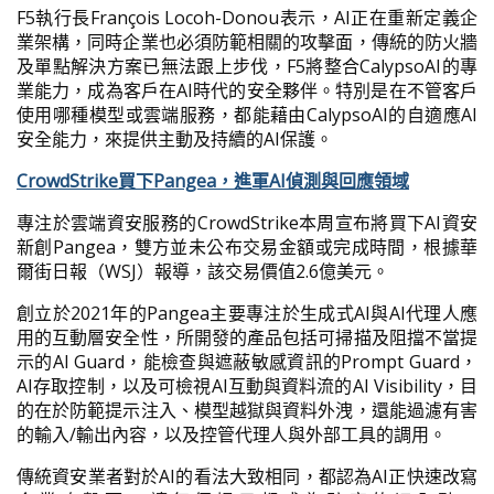
F5執行長François Locoh-Donou表示，AI正在重新定義企
業架構，同時企業也必須防範相關的攻擊面，傳統的防火牆
及單點解決方案已無法跟上步伐，F5將整合CalypsoAI的專
業能力，成為客戶在AI時代的安全夥伴。特別是在不管客戶
使用哪種模型或雲端服務，都能藉由CalypsoAI的自適應AI
安全能力，來提供主動及持續的AI保護。
CrowdStrike買下Pangea，進軍AI偵測與回應領域
專注於雲端資安服務的CrowdStrike本周宣布將買下AI資安
新創Pangea，雙方並未公布交易金額或完成時間，根據華
爾街日報（WSJ）報導，該交易價值2.6億美元。
創立於2021年的Pangea主要專注於生成式AI與AI代理人應
用的互動層安全性，所開發的產品包括可掃描及阻擋不當提
示的AI Guard，能檢查與遮蔽敏感資訊的Prompt Guard，
AI存取控制，以及可檢視AI互動與資料流的AI Visibility，目
的在於防範提示注入、模型越獄與資料外洩，還能過濾有害
的輸入/輸出內容，以及控管代理人與外部工具的調用。
傳統資安業者對於AI的看法大致相同，都認為AI正快速改寫