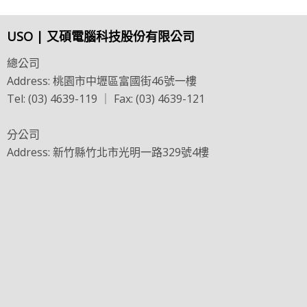
USO | 又碩電腦科技股份有限公司
總公司
Address: 桃園市中壢區富國街46號一樓
Tel: (03) 4639-119 ｜ Fax: (03) 4639-121
分公司
Address: 新竹縣竹北市光明一路329號4樓