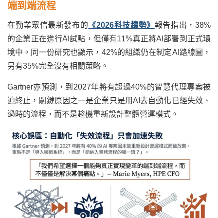
端到端流程
在勤業眾信最新發布的
《2026科技趨勢》
報告指出，38%
的企業正在進行AI試點，但僅有11%真正將AI部署到正式環
境中。同一份研究也顯示，42%的組織仍在制定AI路線圖，
另有35%完全沒有相關策略。
Gartner亦預測，到2027年將有超過40%的智慧代理專案被
迫終止，關鍵原因之一是企業只是用AI去自動化已經失效、
過時的流程，而不是趁機重新設計整體營運模式。