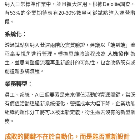
納入日常標準作業中，並且擴大運用。根據Deloitte調查，
有53%的企業期待應有20-30%數量可從試點進入運營階
段。
系統化：
透過試點與納入營運兩階段實質驗證，建議以「端到端」流
程高度視角進行管理。轉換思維將流程改為
人機協作
為
主，並思考整個流程再重新設計的可能性，包含改造既有或
創造新系統流程。
業務轉型：
員工、系統、AI三個要素是未來價值活動的資源關鍵，當既
有價值活動透過新系統優化，營運成本大幅下降，企業功能
組織的運作分工將可以被重新定義，衍生過去沒有的新型業
務。
成敗的關鍵不在於自動化，而是能否重新設計