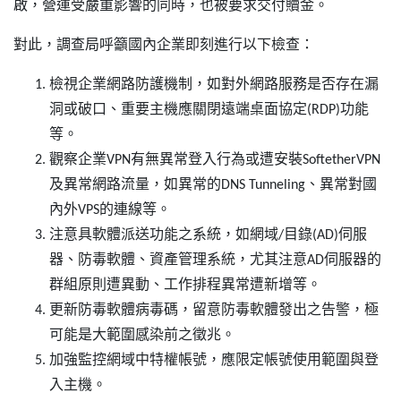
啟，營運受嚴重影響的同時，也被要求交付贖金。
對此，調查局呼籲國內企業即刻進行以下檢查：
檢視企業網路防護機制，如對外網路服務是否存在漏
洞或破口、重要主機應關閉遠端桌面協定(RDP)功能
等。
觀察企業VPN有無異常登入行為或遭安裝SoftetherVPN
及異常網路流量，如異常的DNS Tunneling、異常對國
內外VPS的連線等。
注意具軟體派送功能之系統，如網域/目錄(AD)伺服
器、防毒軟體、資產管理系統，尤其注意AD伺服器的
群組原則遭異動、工作排程異常遭新增等。
更新防毒軟體病毒碼，留意防毒軟體發出之告警，極
可能是大範圍感染前之徵兆。
加強監控網域中特權帳號，應限定帳號使用範圍與登
入主機。