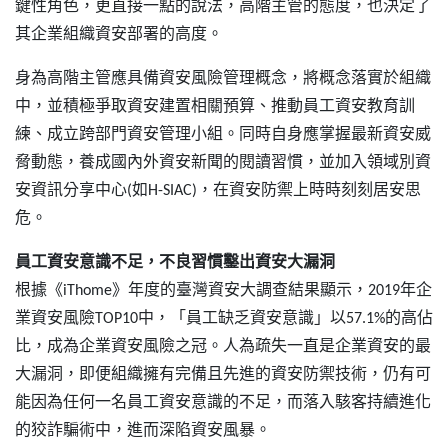
鍵性角色，更直接一點的說法，高階主管的態度，也決定了
其企業組織資安部署的高度。
身為高階主管應具備資安風險管理概念，將概念落實於組織
中，並積極爭取資安建置相關預算、推動員工資安教育訓
練、成立跨部門資安管理小組。同時自身應掌握最新資安威
脅動態，養成國內外資安新聞的閱讀習慣，並加入領域別資
安資訊分享中心(如H-SIAC)，在資安防禦上時時刻刻居安思
危。
員工資安意識不足，不良習慣鑿出資安大漏洞
根據《iThome》年度的臺灣資安大調查結果顯示，2019年企
業資安風險TOP10中，「員工缺乏資安意識」以57.1%的高佔
比，成為企業資安風險之冠。人為疏失一直是企業資安的最
大漏洞，即便組織擁有完備且先進的資安防禦技術，仍有可
能因為任何一名員工資安意識的不足，而落入駭客持續進化
的狡詐騙術中，進而深陷資安風暴。