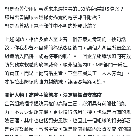
您是否曾使用同事遞來未經掃毒的USB隨身碟讀取檔案？
您是否曾開啟未經掃毒過濾的電子郵件附檔？
您是否曾點下電子郵件中不明的外部連結？
上述問題，相信多數人至少有一個答案是肯定的，換句話
說，你我都曾不自覺的為駭客開後門，讓個人甚至所屬企業
組織落入陷阱，成為待宰的肥羊。一個企業組織該如何有效
防禦勒索軟體的攻擊威脅，絕非組織內IT、MIS部門一肩扛
的責任，而是上從高階主管，下至基層員工「人人有責」，
才能拉出防駭的強力封鎖線，讓駭客無路可進。
關鍵人物！高階主管態度，決定組織資安高度
企業組織裡掌握決策權的高階主管，必須具有前瞻性的能
力，不只要洞燭先機，更要懂得防堵危機，也就是所謂的風
險管理，其中也包括資安風險，也因此一個組織的資安部署
是否完整嚴密，高階主管可說是攸關組織內部資安成敗的關