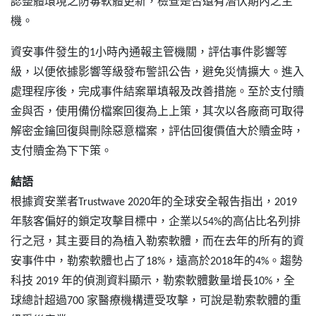
認整體環境之防毒軟體更新，檢查是否還有潛伏期內之主
機。
資安事件發生的1小時內通報主管機關，評估事件影響等
級，以便依據影響等級發布警訊公告，避免災情擴大。進入
處理程序後，完成事件結案單填報及改善措施。至於支付贖
金與否，使用備份檔案回復為上上策，其次以各廠商可取得
解密金鑰回復與刪除惡意檔案，評估回復價值大於贖金時，
支付贖金為下下策。
結語
根據資安業者Trustwave 2020年的全球安全報告指出，2019
年駭客偏好的鎖定攻擊目標中，企業以54%的高佔比名列排
行之冠，其主要目的為植入勒索軟體，而在去年的所有的資
安事件中，勒索軟體也占了18%，遠高於2018年的4%。趨勢
科技 2019 年的偵測資料顯示，勒索軟體數量增長10%，全
球總計超過700 家醫療機構遭受攻擊，可說是勒索軟體的重