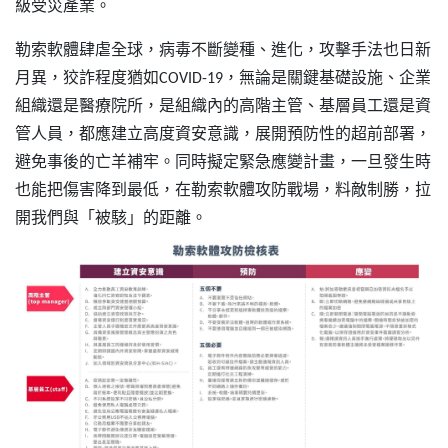
級受災產業。
勒索軟體肆虐全球，病毒不斷變種、進化，攻擊手法也日新
月異，狡詐程度猶如COVID-19，無論是關鍵基礎設施、企業
組織還是醫療院所，是組織內的高階主管、基層員工還是資
管人員，都應建立高度資安意識，展開預防性的超前部署，
避免事後的亡羊補牢。同時擬定緊急應變計畫，一旦發生時
也能把傷害降到最低，在勒索軟體攻防戰場，料敵制勝，拉
開我們與「被駭」的距離。