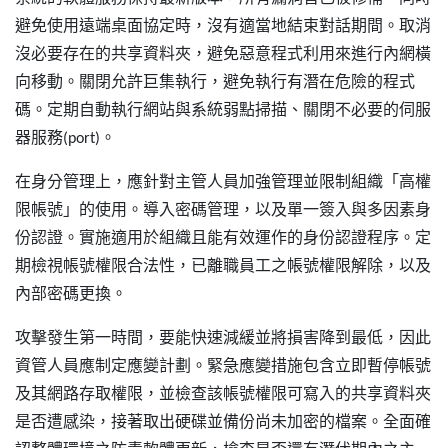
避免使用遠端桌面協定時，沒有適當地結束對話期間。取消
沒必要存在的共享資料夾，避免惡意程式利用來進行內網橫
向移動。關閉允許巨集執行，避免執行有潛在危險的程式
碼。定期自動執行網站與系統弱點掃描、關閉不必要的伺服
器服務(port)。
在身分管理上，應針對主管人員加強管理並限制組織「高權
限帳號」的使用。導入密碼管理，以及單一簽入與多因素身
份認證。實施適用於組織且能有效運作的身份認證程序。定
期檢視帳號權限合法性，已離職員工之帳號權限解除，以及
內部密碼更換。
攻擊發生第一時間，要能快速減緩並將損害降到最低，因此
資管人員應制定應變計劃。緊急應變措施包含立即暫停帳號
及其網路存取權限，並檢查該帳號權限可寫入的共享資料夾
是否遭感染，接著取出硬碟並備份尚未加密的檔案。全面確