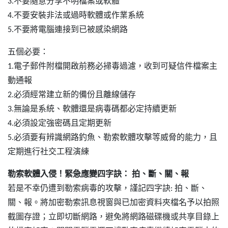
3.不要隨意分享不明檔案或軟體
4.不要安裝非法或過時軟體或作業系統
5.不要將電腦連接到已被感染網路
五個必要：
1.電子郵件附檔開啟前務必掃毒過濾，收到可疑信件檔案主
動通報
2.必須經常建立新的備份且離線儲存
3.無論是系統、軟體還是病毒碼都必定持續更新
4.必須設定強密碼且定期更新
5.必須要有辨識網路釣魚、勒索軟體攻擊等威脅的能力，且
定期進行社交工程演練
勒索軟體入侵！緊急應變四字訣： 拍、斷、關、報
若是不幸仍遭到勒索病毒的攻擊，謹記四字訣: 拍、斷、
關、報。將加密勒索訊息視窗與已加密資料夾檔名予以拍照
截圖存證；立即切斷網路，避免將網路磁碟機或共享目錄上