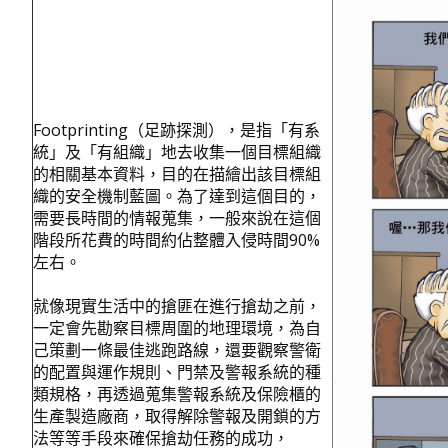
Footprinting（足跡探測），是指「有系
統」及「有組織」地去收集一個目標組織
的相關基本資料，目的在描繪出該目標組
織的安全機制藍圖。為了達到這個目的，
需要長時間的情報蒐集，一般來說在這個
階段所花費的時間約佔整體入侵時間90%
左右。
就像現實生活中的搶匪在進行搶劫之前，
一定會先勘察目標周圍的地理環境，為自
己策劃一條最佳逃跑路線，還要觀察警衛
的配置與運作規則、門禁及警報系統的種
類規格，再透過蒐集警報系統及保險櫃的
生產製造廠商，取得解除警報及開鎖的方
法等等手段來確保搶劫任務的成功，