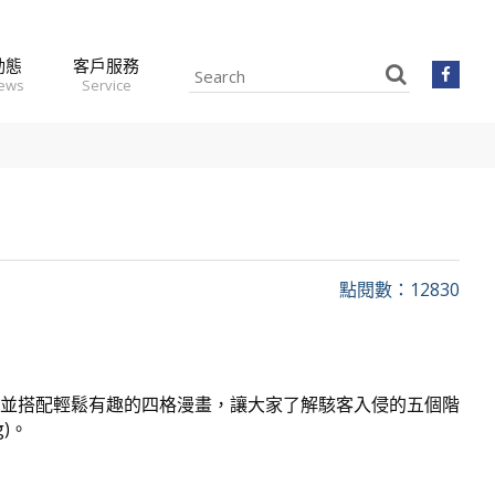
動態
客戶服務
news
Service
點閱數：12830
並搭配輕鬆有趣的四格漫畫，讓大家了解駭客入侵的五個階
g)。