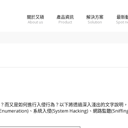
關於又碩
產品資訊
解決方案
最新
About us
Product
Solution
Spot 
？而又是如何進行入侵行為？以下將透過深入淺出的文字說明，
umeration)、系統入侵(System Hacking)、網路監聽(Sniffin