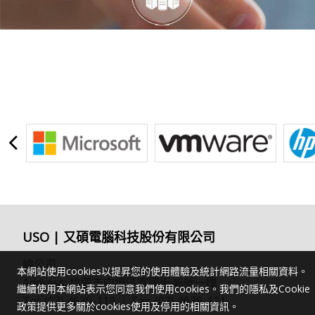
USO | 又碩電腦科技股份有限公司
總公司
本網站使用cookies以提昇您的使用體驗及統計網路流量相關資料。
Address: 桃園市中壢區富國街46號一樓
繼續使用本網站表示您同意我們使用cookies。我們的隱私及Cookie
Tel: (03) 4639-119 ｜ Fax: (03) 4639-121
政策提供更多關於cookies使用及停用的相關資訊。