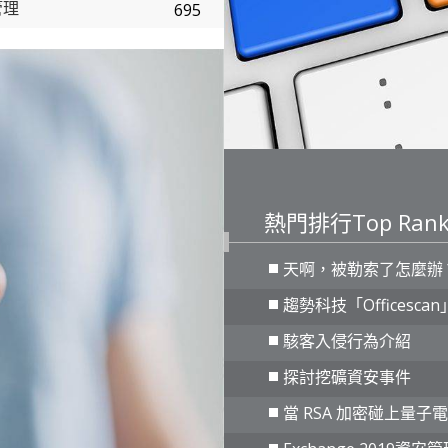
管理
695
熱門排行
Top Rank
天啊，被勒索了怎麼辦
趨勢科技「Officesca
駭客入侵行為介紹
探討挖礦資安事件
當 RSA 加密碰上量子