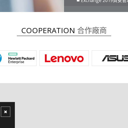
Exchange 2019
COOPERATION
合作廠商